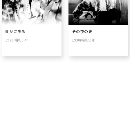
朗かに歩め
その夜の妻
1930(昭和5)年
1930(昭和5)年