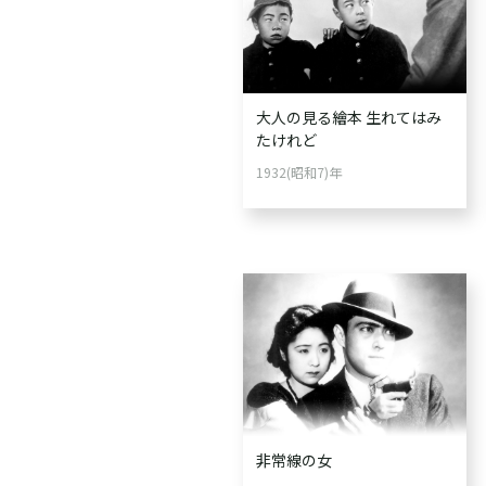
大人の見る繪本 生れてはみ
たけれど
1932(昭和7)年
非常線の女