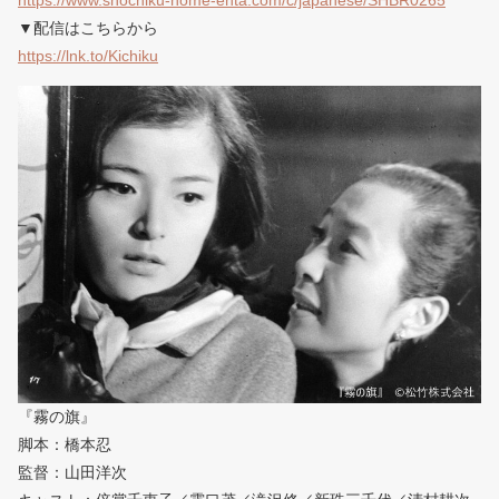
https://www.shochiku-home-enta.com/c/japanese/SHBR0265
▼配信はこちらから
https://lnk.to/Kichiku
『霧の旗』
脚本：橋本忍
監督：山田洋次