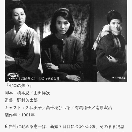
『ゼロの焦点』
脚本：橋本忍／山田洋次
監督：野村芳太郎
キャスト：久我美子／高千穂ひづる／有馬稲子／南原宏治
製作年：1961年
広告社に勤める憲一は、新婚７日目に金沢へ出張、そのまま消息