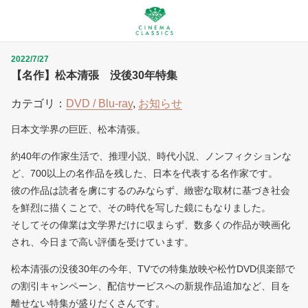
2022/7/27
【名作】松本清張 没後30年特集
カテゴリ：
DVD / Blu-ray
,
お知らせ
日本文学界の巨匠、松本清張。
約40年の作家生活で、推理小説、時代小説、ノンフィクションな
ど、700以上の名作品を残した、日本を代表する名作家です。
彼の作品は読者を虜にするのみならず、緻密な取材に基づき社会
を鮮烈に描くことで、その時代を写した鏡にもなりました。
そしてその偉業は文学界だけに収まらず、数多くの作品が映画化
され、今日まで高い評価を受けています。
松本清張の没後30年の今年、TVでの特集放映や松竹DVD倶楽部で
の割引キャンペーン、配信サービスへの新規作品追加など、目を
離せない特集が盛りだくさんです。