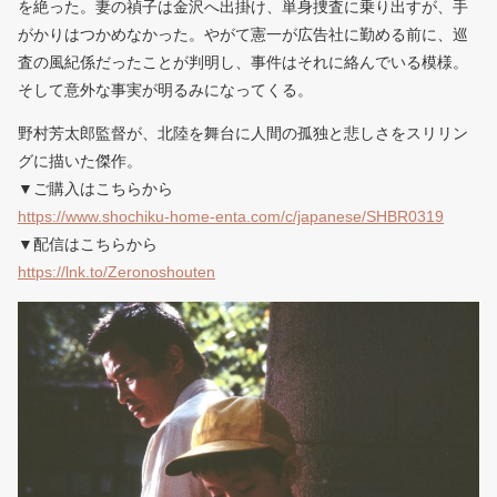
を絶った。妻の禎子は金沢へ出掛け、単身捜査に乗り出すが、手
がかりはつかめなかった。やがて憲一が広告社に勤める前に、巡
査の風紀係だったことが判明し、事件はそれに絡んでいる模様。
そして意外な事実が明るみになってくる。
野村芳太郎監督が、北陸を舞台に人間の孤独と悲しさをスリリン
グに描いた傑作。
▼ご購入はこちらから
https://www.shochiku-home-enta.com/c/japanese/SHBR0319
▼配信はこちらから
https://lnk.to/Zeronoshouten