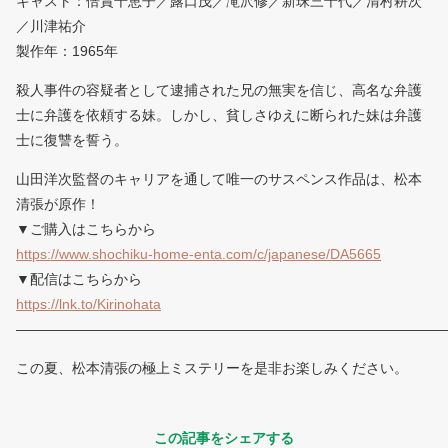
キャスト：倍賞千恵子／露口茂／滝沢修／新珠三千代／清村耕次
／川津祐介
製作年：1965年
殺人事件の容疑者として逮捕された兄の無実を信じ、高名な弁護
士に弁護を依頼する妹。しかし、貧しさゆえに断られた妹は弁護
士に復讐を誓う。
山田洋次監督のキャリアを通して唯一のサスペンス作品は、松本
清張が原作！
▼ご購入はこちらから
https://www.shochiku-home-enta.com/c/japanese/DA5665
▼配信はこちらから
https://lnk.to/Kirinohata
——————————————————————————————
この夏、松本清張の極上ミステリーを是非お楽しみください。
この記事をシェアする