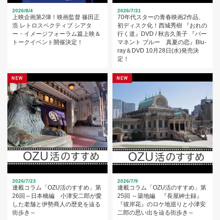
2026/8/4
2026/7/31
上映企画第2弾！映画監督 篠田正
70年代スターの青春映画2作品、
浩 レトロスペクティブ シアタ
初ディスク化！西城秀樹 『おれの
ー・イメージフォーラム篇上映＆
行く道』DVD / 秋吉久美子 『パー
トークイベント開催決定！
マネント ブルー 真夏の恋』Blu-
ray＆DVD 10月28日(水)発売決
定！
2026/7/23
2026/7/9
連載コラム「OZU活のすすめ」第
連載コラム「OZU活のすすめ」第
26回～日本橋編 小津安二郎が愛
25回 ～築地編 『長屋紳士録』
した老舗と伊勢商人の歴史を辿る
『彼岸花』のロケ地巡りと小津安
街歩き～
二郎の思い出を辿る街歩き～