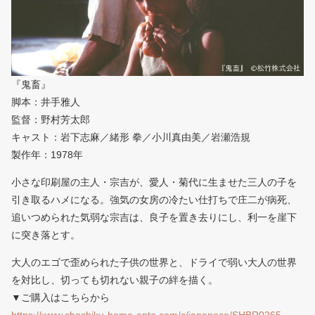
『鬼畜』
脚本：井手雅人
監督：野村芳太郎
キャスト：岩下志麻／緒形 拳／小川真由美／岩瀬浩規
製作年：1978年
小さな印刷屋の主人・宗吉が、愛人・菊代に生ませた三人の子を
引き取るハメになる。強気の女房の冷たい仕打ちで庄二が病死、
追いつめられた気弱な宗吉は、良子を置き去りにし、利一を崖下
に突き落とす。
大人のエゴで歪められた子供の世界と、ドライで弱い大人の世界
を対比し、切っても切れない親子の絆を描く。
▼ご購入はこちらから