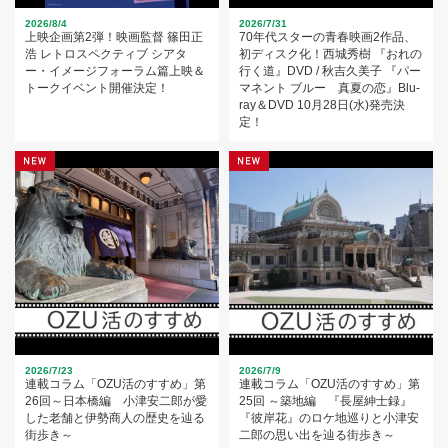
2026/8/4
2026/7/31
上映企画第2弾！映画監督 篠田正
70年代スターの青春映画2作品、
浩 レトロスペクティブ シアタ
初ディスク化！西城秀樹 『おれの
ー・イメージフォーラム篇上映＆
行く道』DVD / 秋吉久美子 『パー
トークイベント開催決定！
マネント ブルー 真夏の恋』Blu-
ray＆DVD 10月28日(水)発売決
定！
2026/7/23
2026/7/9
連載コラム「OZU活のすすめ」第
連載コラム「OZU活のすすめ」第
26回～日本橋編 小津安二郎が愛
25回 ～築地編 『長屋紳士録』
した老舗と伊勢商人の歴史を辿る
『彼岸花』のロケ地巡りと小津安
街歩き～
二郎の思い出を辿る街歩き～