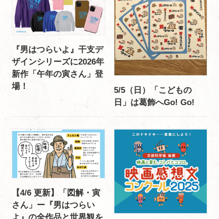
『男はつらいよ』干支デ
ザインシリーズに2026年
新作「午年の寅さん」登
場！
5/5（日）「こどもの
日」は葛飾へGo! Go!
【4/6 更新】「図解・寅
さん」ー『男はつらい
よ』の全作品と世界観を