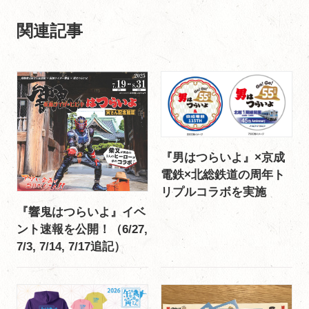
関連記事
『男はつらいよ』×京成
電鉄×北総鉄道の周年ト
リプルコラボを実施
『響鬼はつらいよ』イベ
ント速報を公開！（6/27,
7/3, 7/14, 7/17追記）