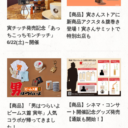
【商品】寅さんストアに
新商品アクスタ＆腹巻き
寅チッチ発売記念「あっ
登場！寅さんサミットで
ちこっちモンチッチ」
特別出店も
6/22(土)～開催
【商品】シネマ・コンサ
【商品】「男はつらいよ
ート開催記念グッズ発売
ビームス篇 寅年」人気
【通販も開始！】
コラボが帰ってきまし
た！