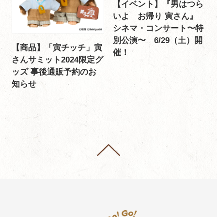
【イベント】『男はつら
いよ お帰り 寅さん』
シネマ・コンサート〜特
別公演〜 6/29（土）開
【商品】「寅チッチ」寅
催！
さんサミット2024限定グ
ッズ 事後通販予約のお
知らせ