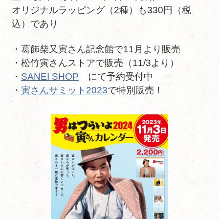
オリジナルラッピング（2種）も330円（税
込）であり
・葛飾柴又寅さん記念館で11月より販売
・松竹寅さんストアで販売（11/3より）
・
SANEI SHOP
にて予約受付中
・
寅さんサミット2023
で特別販売！