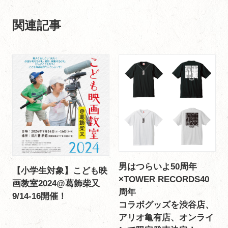
関連記事
男はつらいよ50周年
【小学生対象】こども映
×TOWER RECORDS40
画教室2024@葛飾柴又
周年
9/14-16開催！
コラボグッズを渋谷店、
アリオ亀有店、オンライ