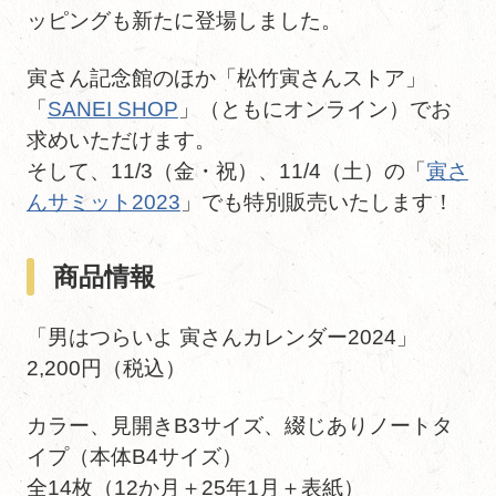
ッピングも新たに登場しました。
寅さん記念館のほか「松竹寅さんストア」
「
SANEI SHOP
」（ともにオンライン）でお
求めいただけます。
そして、11/3（金・祝）、11/4（土）の「
寅さ
んサミット2023
」でも特別販売いたします！
商品情報
「男はつらいよ 寅さんカレンダー2024」
2,200円（税込）
カラー、見開きB3サイズ、綴じありノートタ
イプ（本体B4サイズ）
全14枚（12か月＋25年1月＋表紙）