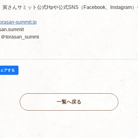
さんサミット公式Hpや公式SNS（Facebook、Instagra
/torasan-summit.jp
n.summit
＠torasan_summi
ェアする
一覧へ戻る