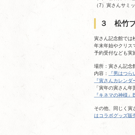
（7）寅さんサミット I
３ 松竹
寅さん記念館では
年末年始やクリスマ
予約受付なども実
場所：寅さん記念
内容：
『男はつら
『寅さんカレンダー
「寅年の寅さん年
『キネマの神様』Blu
その他、同じく寅
はコラボグッズ販