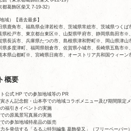
葛飾区柴又 7-19-32）
２４地域）【過去最多】
田県鹿角市、福島県会津若松市、茨城県常総市、茨城県つくば
葉県松戸市、東京都台東区※、山梨県甲府市、静岡県島田市※
賀県長浜市、兵庫県たつの市、島根県津和野町※、岡山県津山
川県多度津町、福岡県朝倉市、佐賀県小城市、長崎県五島市※
熊本県山都町※、宮崎県日南市、オーストリア共和国ウィーン
ト概要
ト公式 HP での参加地域等の PR
・寅さん記念館・山本亭での地域コラボメニュー及び期間限定
での福引きイベントの実施
館での原風景写真展の実施
館での参加地域特産品の販売
魅力を発信する「るるぶ特別編集 葛飾柴又」（フリーペーパー