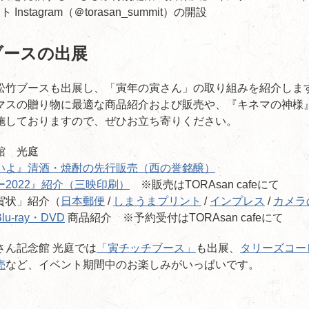
nstagram（＠torasan_summit）の開設
ブースの出展
松竹ブースも出展し、「寅年の寅さん」の取り組みを紹介しま
スの贈り物に最適な商品紹介および販売や、『キネマの神様』Blu
施しておりますので、ぜひお立ち寄りください。
館 光庭
いよ』清酒・焼酎の先行販売（西の誉銘醸）
2022』紹介（三映印刷）
※販売はTORAsan cafeにて
賀状」紹介（
日本郵便
/
しまうまプリント
/
インプレス
/
カメラ
-ray・DVD
商品紹介 ※予約受付はTORAsan cafeにて
さん記念館 光庭では
「寅チッチブース」
も出展、
タリーズコー
売
など、イベント期間中のお楽しみがいっぱいです。