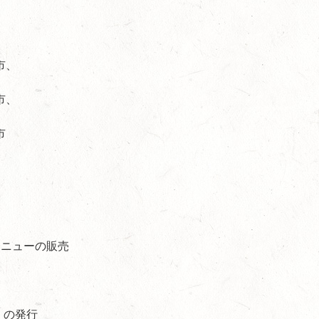
市、
、
市、
、
市
メニューの販売
）の発行