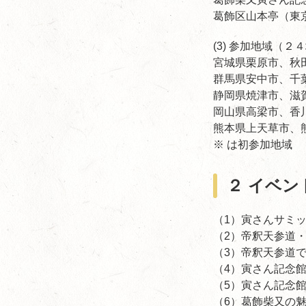
葛飾区山本亭（東京都
(3) 参加地域（
宮城県栗原市、秋
群馬県安中市、千
静岡県焼津市、滋
岡山県高梁市、香
熊本県上天草市、
※ は初参加地域
２ イベン
（1）寅さんサミッ
（2）帝釈天参道
（3）帝釈天参道
（4）寅さん記念
（5）寅さん記念
（6）葛飾柴又の