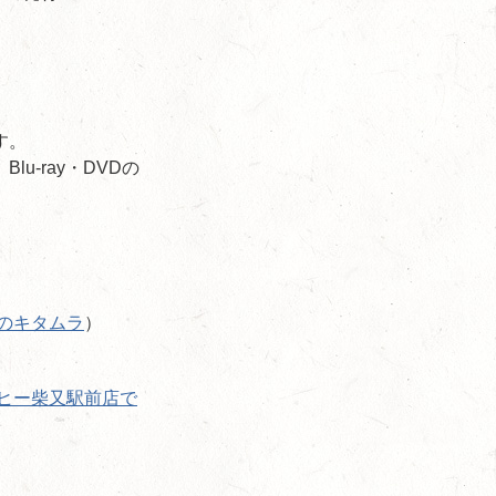
す。
-ray・DVDの
のキタムラ
）
ヒー柴又駅前店で