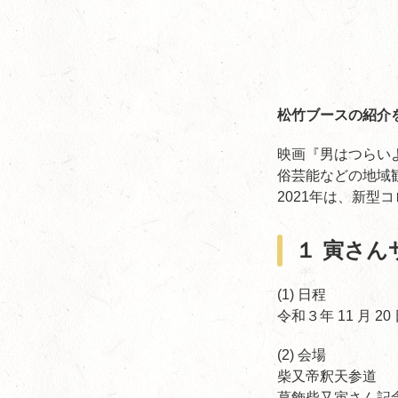
松竹ブースの紹介を最
映画『男はつらい
俗芸能などの地域
2021年は、新
１ 寅さ
(1) 日程
令和３年 11 月 20
(2) 会場
柴又帝釈天参道
葛飾柴又寅さん記念館