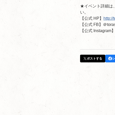
★イベント詳細は、寅
い。
【公式 HP】
http:/
【公式 FB】＠torasa
【公式 Instagram】
ポストする
シ