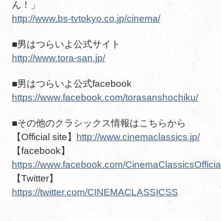
ん！」
http://www.bs-tvtokyo.co.jp/cinema/
■男はつらいよ公式サイト
http://www.tora-san.jp/
■男はつらいよ公式facebook
https://www.facebook.com/torasanshochiku/
■その他のクラシックス情報はこちらから
【Official site】
http://www.cinemaclassics.jp/
【facebook】
https://www.facebook.com/CinemaClassicsOfficial
【Twitter】
https://twitter.com/CINEMACLASSICSS