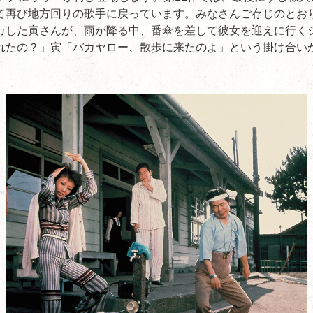
て再び地方回りの歌手に戻っています。みなさんご存じのとお
カした寅さんが、雨が降る中、番傘を差して彼女を迎えに行く
れたの？」寅「バカヤロー、散歩に来たのよ」という掛け合い