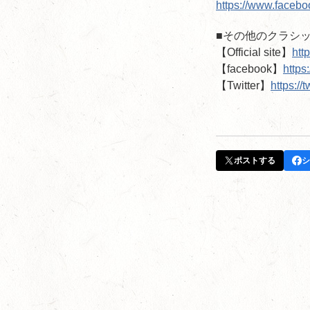
https://www.facebo
■その他のクラシ
【Official site】
htt
【facebook】
https
【Twitter】
https:/
ポストする
シ