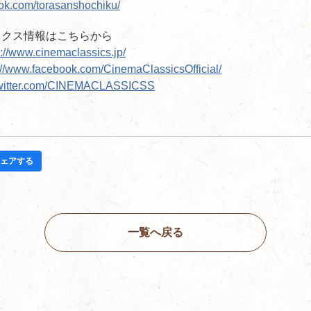
ok.com/torasanshochiku/
ックス情報はこちらから
p://www.cinemaclassics.jp/
://www.facebook.com/CinemaClassicsOfficial/
/twitter.com/CINEMACLASSICSS
ェアする
一覧へ戻る