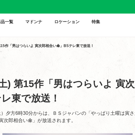
商品一覧
マドンナ
ロケーション
特集
) 第15作「男はつらいよ 寅次郎相合い傘」BSテレ東で放送！
(土) 第15作「男はつらいよ 寅
テレ東で放送！
土）夕方6時30分からは、ＢＳジャパンの「やっぱり土曜は寅さ
 寅次郎相合い傘」が放送されます。