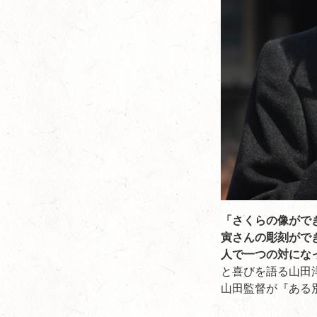
「さくらの像がで
寅さんの彫刻がで
人で一つの対にな
と喜びを語る山田
山田監督が『ある