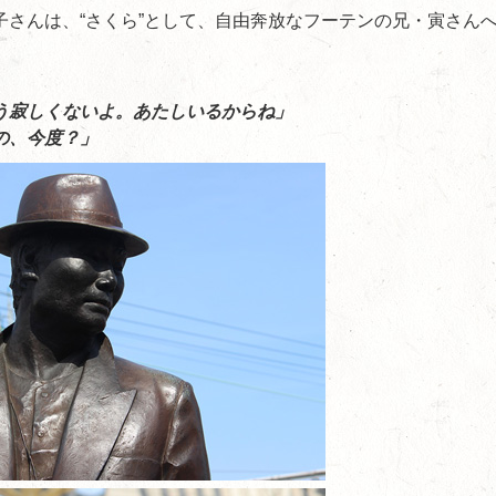
子さんは、“さくら”として、自由奔放なフーテンの兄・寅さん
う寂しくないよ。あたしいるからね」
の、今度？」