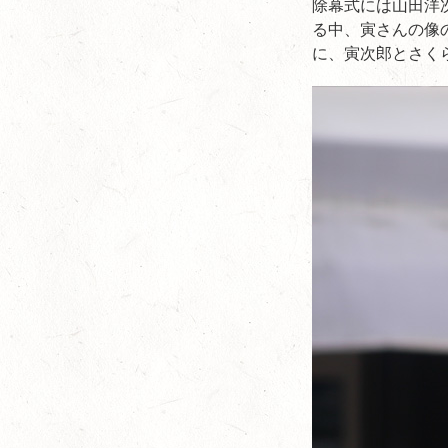
除幕式には山田洋
る中、寅さんの像
に、寅次郎とさく