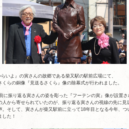
はつらいよ』の寅さんの故郷である柴又駅の駅前広場にて、
さくらの銅像『見送るさくら』像の除幕式が行われました。
の駅前に振り返る寅さんの姿を彫った『フーテンの寅』像が設置
の人から寄せられていたのが、振り返る寅さんの視線の先に見
声。そして、寅さんが柴又駅前に立って18年目となる今年、つ
ました！