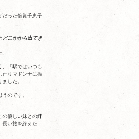
げだった倍賞千恵子
とどこかから出てき
た。
く、「駅ではいつも
したりマドンナに振
りました。
思うのです。
この優しい妹との絆
、長い旅を終えた