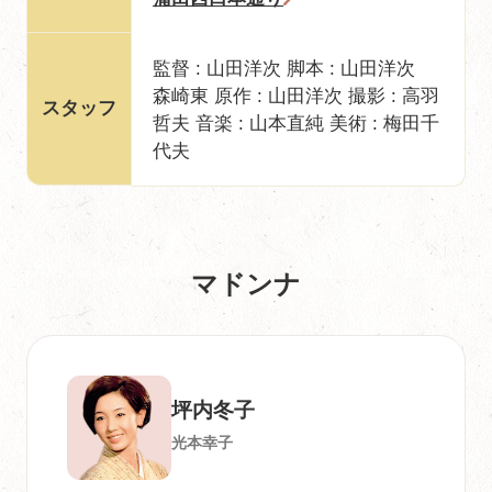
監督 : 山田洋次 脚本 : 山田洋次
森崎東 原作 : 山田洋次 撮影 : 高羽
スタッフ
哲夫 音楽 : 山本直純 美術 : 梅田千
代夫
マドンナ
坪内冬子
光本幸子