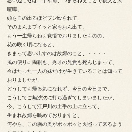
思い起こせば二十年前、つまらねぇことで親父と大
喧嘩、
頭を血の出るほどブン殴られて、
そのまんまプイッと家をおん出て、
もう一生帰らねぇ覚悟でおりましたものの、
花の咲く頃になると、
きまって思い出すのは故郷のこと、・・・・
風の便りに両親も、秀才の兄貴も死んじまって、
今はたった一人の妹だけが生きていることは知って
おりましたが、
どうしても帰る気になれず、今日の今日まで、
こうしてご無沙汰に打ち過ぎてしまいましたが、
今、こうして江戸川の土手の上に立って、
生まれ故郷を眺めておりますと、
何やら、この胸の奥がポッポッと火照って来るよう