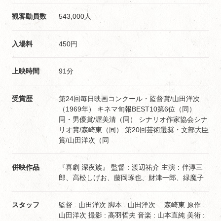
観客動員数
543,000人
入場料
450円
上映時間
91分
受賞歴
第24回毎日映画コンクール・監督賞/山田洋次
（1969年） キネマ旬報BEST10第6位（同）
同・男優賞/渥美清（同） シナリオ作家協会シナ
リオ賞/森崎東（同） 第20回芸術選奨・文部大臣
賞/山田洋次（同
併映作品
『喜劇 深夜族』 監督：渡辺祐介 主演：伴淳三
郎、高松しげお、藤岡琢也、財津一郎、緑魔子
スタッフ
監督 : 山田洋次 脚本 : 山田洋次 森崎東 原作 :
山田洋次 撮影 : 高羽哲夫 音楽 : 山本直純 美術 :