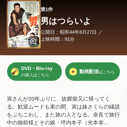
第1作
男はつらいよ
公開日：昭和44年8月27日 ／
上映時間：91分
DVD・Blu-ray
動画配信
はこちら
の購入はこちら
寅さんが20年ぶりに、故郷柴又に帰ってく
る。歓迎ムードも束の間、寅は妹さくらの縁談
をぶちこわし、また旅の人となる。奈良で旅行
中の御前様とその娘・坪内冬子（光本幸...