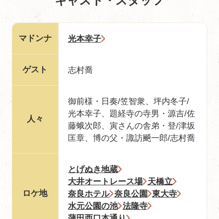
キャスト・スタッフ
マドンナ
光本幸子
ゲスト
志村喬
御前様・日奏/笠智衆、坪内冬子/
光本幸子、題経寺の寺男・源吉/佐
人々
藤蛾次郎、寅さんの舎弟・登/津坂
匡章、博の父・諏訪飇一郎/志村喬
とげぬき地蔵
大井オートレース場
天橋立
ロケ地
奈良ホテル
奈良公園
東大寺
水元公園の池
法隆寺
蒲田西口本通り