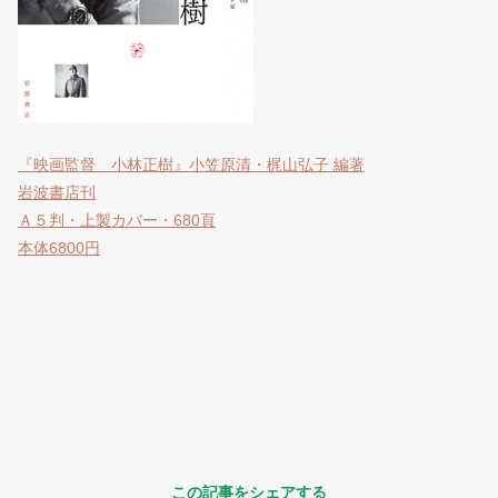
『映画監督 小林正樹』小笠原清・梶山弘子 編著
岩波書店刊
Ａ５判・上製カバー・680頁
本体6800円
この記事をシェアする