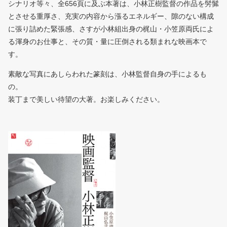
シナリオ等々、全656頁に及ぶ本著は、
小林正樹監督の作品を髣髴
とさせる重厚さ、
充実の内容から漲るエネルギー、
隙のない構成
に張り詰めた緊張感、さすが小林組出身の梶山・
小笠原両氏によ
る渾身のお仕事と、その質・
量に圧倒される類まれな映画本で
す。
素敵な写真にあしらわれた篆刻は、小林監督自身の手によるも
の。
装丁まで美しい待望の大著。お楽しみください。