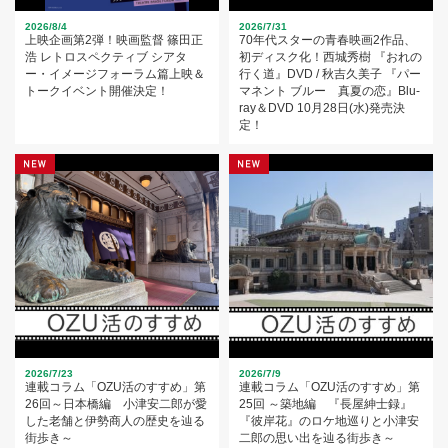
2026/8/4
2026/7/31
上映企画第2弾！映画監督 篠田正
70年代スターの青春映画2作品、
浩 レトロスペクティブ シアタ
初ディスク化！西城秀樹 『おれの
ー・イメージフォーラム篇上映＆
行く道』DVD / 秋吉久美子 『パー
トークイベント開催決定！
マネント ブルー 真夏の恋』Blu-
ray＆DVD 10月28日(水)発売決
定！
2026/7/23
2026/7/9
連載コラム「OZU活のすすめ」第
連載コラム「OZU活のすすめ」第
26回～日本橋編 小津安二郎が愛
25回 ～築地編 『長屋紳士録』
した老舗と伊勢商人の歴史を辿る
『彼岸花』のロケ地巡りと小津安
街歩き～
二郎の思い出を辿る街歩き～