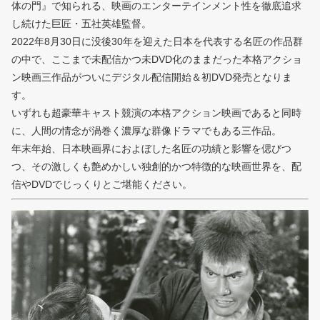
体の門』で知られる、映画のエンタ
ーテインメント性を徹底追求
し続けた巨匠・五社英雄監督。
2022年8月30日に没後30年を迎えた日本を代表する名匠の作品群
の中で、ここまで未配信かつ未DVD化のままだった本格アクショ
ン映画三作品がついにデジタル配信開始＆初DVD発売となりま
す。
いずれも超豪華キャスト競演の本格アクション映画であると同時
に、人間の情念が渦巻く濃厚な群像ドラマでもある三作品。
年末年始、
日本映画界におよぼした名匠の功績と影響を偲びつ
つ、
その激しくも艶めかしい独創的かつ特徴的な映画世界を、
配
信やDVDでじっくりとご堪能ください。