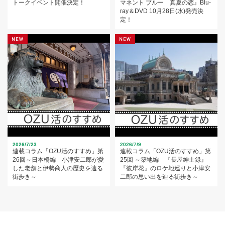
トークイベント開催決定！
マネント ブルー 真夏の恋』Blu-
ray＆DVD 10月28日(水)発売決
定！
2026/7/23
2026/7/9
連載コラム「OZU活のすすめ」第
連載コラム「OZU活のすすめ」第
26回～日本橋編 小津安二郎が愛
25回 ～築地編 『長屋紳士録』
した老舗と伊勢商人の歴史を辿る
『彼岸花』のロケ地巡りと小津安
街歩き～
二郎の思い出を辿る街歩き～