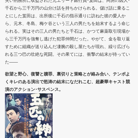
失い刑務所に収監された元エリート銀行員･笈田は、同房の囚人･
千石から三千万円の山分け話を持ちかけられる。儲け話に乗るこ
とにした笈田は、出所後に千石の指示通りに訪ねた彼の愛人か
ら、元木、冬島、梅ケ谷という三人の男たちを始末するよう命じ
られる。実はその三人の男たちと千石は、かつて麻薬取引現場か
ら三千万円を強奪し逃げた犯罪仲間だった。やがて、金を取り返
すために組織が送り込んだ凄腕の殺し屋たちが現れ、繰り広げら
れる三つ巴の壮絶な死闘。その果てには、衝撃の結末が待ってい
た――
欲望と野心、復讐と贖罪、裏切りと策略とが絡み合い、テンポよ
くキレのある演出で怒涛の結末になだれこむ、超豪華キャスト競
演のアクション･サスペンス。