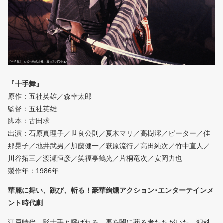
『十手舞』
原作：五社英雄／森幸太郎
監督：五社英雄
脚本：古田求
出演：石原真理子／世良公則／夏木マリ／高樹澪／ピーター／佳
那晃子／地井武男／加藤健一／萩原流行／高田純次／竹中直人／
川谷拓三／渡瀬恒彦／笑福亭鶴光／片桐竜次／安岡力也
製作年：1986年
華麗に舞い、跳び、斬る！豪華絢爛アクション･エンターテインメ
ント時代劇
江戸時代、影十手と呼ばれる、悪を闇に葬る者たちがいた。犯科