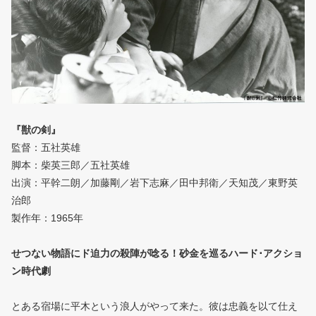
『獣の剣』
監督：五社英雄
脚本：柴英三郎／五社英雄
出演：平幹二朗／加藤剛／岩下志麻／田中邦衛／天知茂／東野英
治郎
製作年：1965年
せつない物語にド迫力の殺陣が唸る！砂金を巡るハード･アクショ
ン時代劇
とある宿場に平木という浪人がやって来た。彼は忠義を以て仕え