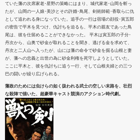
ていた藩の次席家老･星野の策略にはまり、城代家老･山岡を斬っ
たが、山岡の一人娘･美沙とその許婚･鳥尾、剣術師範･香取らに仇
として追われる身になっていた。追手の一行は宿場の顔役･寅五郎
の密告で平木を見つけ、仇討ちを迫るも、平木の親友であった鳥
尾は、彼を仕留めることができなかった。 平木は寅五郎の子分･
丹次から、山奥で砂金が取れることを聞き、逃げる金を求めて、
丹次と二人山へ入ったが、山には藩の命令で砂金を掘る山根と妻
が、藩への忠義と出世の為に砂金利権を死守しようとしていた。
ここに平木と、彼を仇討ちに追う一行、そして山根夫婦との三つ
巴の闘いが繰り広げられる。
藩政のためには虫けらの如く扱われる武士の空しい末路を、壮烈
な殺陣で描いた、超豪華キャスト競演のアクション時代劇。