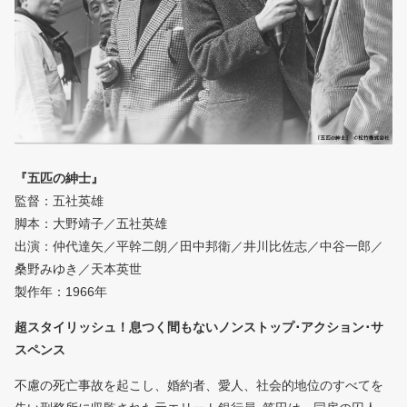
『五匹の紳士』
監督：五社英雄
脚本：大野靖子／五社英雄
出演：仲代達矢／平幹二朗／田中邦衛／井川比佐志／中谷一郎／
桑野みゆき／天本英世
製作年：1966年
超スタイリッシュ！息つく間もないノンストップ･アクション･サ
スペンス
不慮の死亡事故を起こし、婚約者、愛人、社会的地位のすべてを