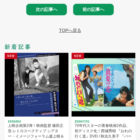
次の記事へ
前の記事へ
TOPへ戻る
2026/8/4
2026/7/31
上映企画第2弾！映画監督 篠田正
70年代スターの青春映画2作品、
浩 レトロスペクティブ シアタ
初ディスク化！西城秀樹 『おれの
ー・イメージフォーラム篇上映＆
行く道』DVD / 秋吉久美子 『パー