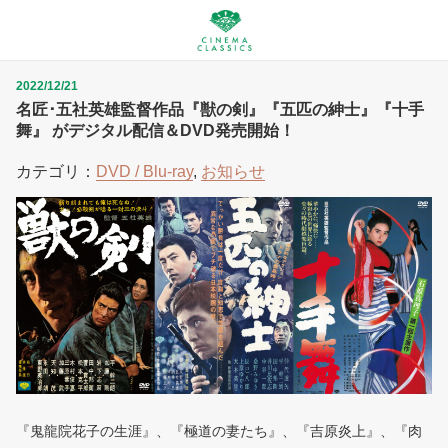
2022/12/21
名匠･五社英雄監督作品『獣の剣』『五匹の紳士』『十手
舞』 がデジタル配信＆DVD発売開始！
カテゴリ：
DVD / Blu-ray
,
お知らせ
『鬼龍院花子の生涯』、『極道の妻たち』、『吉原炎上』、『肉