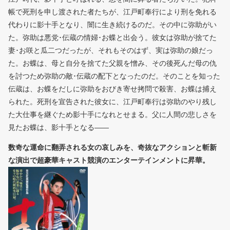
帳で死刑を申し渡された者たちが、江戸町奉行により刑を免れる
代わりに影十手となり、闇に生き続けるのだ。その中に弥助がい
た。弥助は悪党･伝蔵の情婦･お蝶と出会う。彼女は弥助が捨てた
妻･お咲と瓜二つだったが、それもそのはず、実は弥助の娘だっ
た。お蝶は、母と自分を捨てた父親を憎み、その後死んだ母の仇
を討つため弥助の敵･伝蔵の配下となったのだ。そのことを知った
伝蔵は、お蝶をだしに弥助をおびき寄せ拷問で殺害、お蝶は捕え
られた。死刑を宣告された彼女に、江戸町奉行は弥助のやり残し
た大仕事を継ぐため影十手になれとせまる。父に人間の悲しさを
見たお蝶は、影十手となる――
数奇な運命に翻弄される女の哀しみを、奇抜なアクションと斬新
な演出で超豪華キャスト競演のエンターテインメントに昇華。