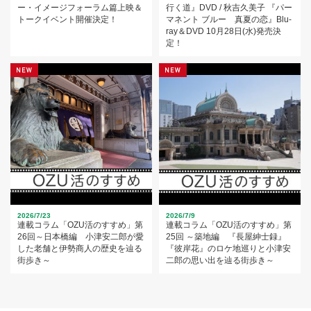
ー・イメージフォーラム篇上映＆
行く道』DVD / 秋吉久美子 『パー
トークイベント開催決定！
マネント ブルー 真夏の恋』Blu-
ray＆DVD 10月28日(水)発売決
定！
2026/7/23
2026/7/9
連載コラム「OZU活のすすめ」第
連載コラム「OZU活のすすめ」第
26回～日本橋編 小津安二郎が愛
25回 ～築地編 『長屋紳士録』
した老舗と伊勢商人の歴史を辿る
『彼岸花』のロケ地巡りと小津安
街歩き～
二郎の思い出を辿る街歩き～