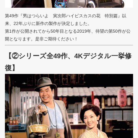
第49作『男はつらいよ 寅次郎ハイビスカスの花 特別篇』以
来、22年ぶりに新作の製作が決定しました。
第1作が公開されてから50年目となる2019年、待望の第50作が公
開となります。是非ご期待ください！
【②シリーズ全49作、4Kデジタル一挙修
復】