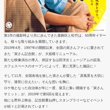
第1作の撮影時より共に歩んできた葛飾区と松竹は、50周年イヤー
も、様々な取り組みを展開していきます。
2019年4月、1997年の開館以来、全国の寅さんファンに愛されて
きた「寅さん記念館」が、大規模リニューアル。
新たな映像演出の導入、併設する山田洋次ミュージアムの拡張、
カフェスペースのオープンによって、更に充実した施設に！
そして11月、全国各地を旅した寅さんが愛した「原風景を大切に
守り、後世に伝えたい」そんな想いを胸に、
ロケ地となった自治体が年に一度、柴又に集い開催する「寅さん
サミット」が、2019年で第5回を迎えます。
他にも野外上映会、記念館重ね押しスタンプラリーなどイベント
が続々と計画されています！