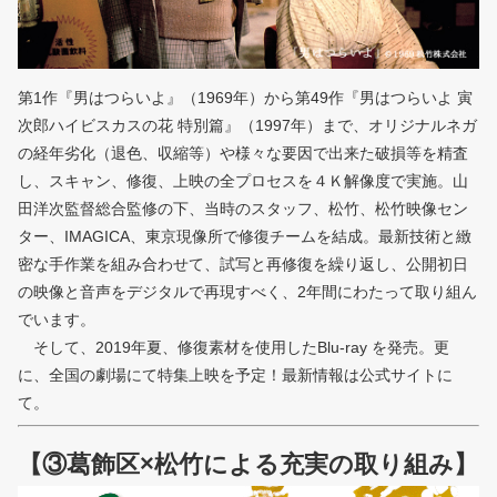
第1作『男はつらいよ』（1969年）から第49作『男はつらいよ 寅
次郎ハイビスカスの花 特別篇』（1997年）まで、オリジナルネガ
の経年劣化（退色、収縮等）や様々な要因で出来た破損等を精査
し、スキャン、修復、上映の全プロセスを４Ｋ解像度で実施。山
田洋次監督総合監修の下、当時のスタッフ、松竹、松竹映像セン
ター、IMAGICA、東京現像所で修復チームを結成。最新技術と緻
密な手作業を組み合わせて、試写と再修復を繰り返し、公開初日
の映像と音声をデジタルで再現すべく、2年間にわたって取り組ん
でいます。
そして、2019年夏、修復素材を使用したBlu-ray を発売。更
に、全国の劇場にて特集上映を予定！最新情報は公式サイトに
て。
【③葛飾区×松竹による充実の取り組み】