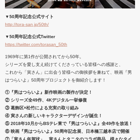
▼50周年記念公式サイト
http://tora-san.jp/50th/
▼50周年記念公式Twitter
https://twitter.com/torasan_50th
1969年に第1作が公開されてから50年。
シリーズを愛し支え続けてくださっている皆様への感謝と、
これから「寅さん」に出会う皆様への御挨拶を兼ねて、映画『男
はつらいよ』50周年プロジェクトを御紹介します！
①『男はつらいよ』新作映画の製作が決定！
② シリーズ全49作、4Kデジタル一挙修復
③ 葛飾区×松竹による充実の取り組み
④ 寅さんの新しいキャラクターデザインが誕生！
⑤ 2018年10月からBSテレ東で『男はつらいよ』全49作を放送！
⑥ 映画『男はつらいよ』50周年記念展、日本橋三越本店で開催
⑦「寅さん年賀状」、寅さんとタニタのコラボ商品…様々なタイ