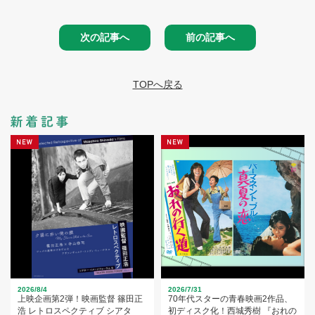
次の記事へ
前の記事へ
TOPへ戻る
2026/8/4
2026/7/31
上映企画第2弾！映画監督 篠田正
70年代スターの青春映画2作品、
浩 レトロスペクティブ シアタ
初ディスク化！西城秀樹 『おれの