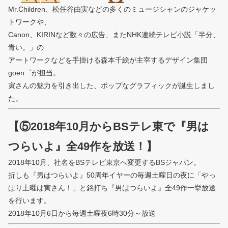
Mr.Children、松任谷由実などの多くのミュージシャンのジャケッ
トワークや、
Canon、KIRINなど数々の広告、またNHK連続テレビ小説「半分、
青い。」の
アートワークなどを手掛ける森本千絵が主宰するデザイン集団
goen゜が担当。
寅さんの魅力を引き出した、ポップなグラフィックが誕生しまし
た。
【⑤2018年10月からBSテレ東で『男は
つらいよ』全49作を放送！】
2018年10月、社名をBSテレビ東京へ変更するBSジャパン。
折しも『男はつらいよ』50周年イヤーの毎週土曜日の夜に「やっ
ぱり土曜は寅さん！」と銘打ち『男はつらいよ』全49作一挙放送
を行います。
2018年10月6日から毎週土曜夜6時30分～放送