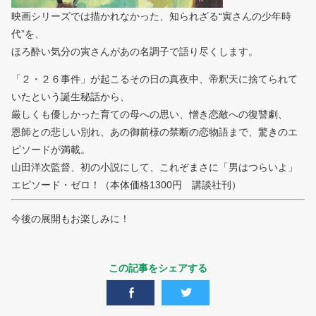
映画シリーズでは描かれなかった、知られざる“寅さんの少年時
代”を、
ほろ酔い気分の寅さんがあの名調子で語り尽くします。
「２・２６事件」が起こるその日の真夜中、帝釈天に捨てられて
いたという誕生秘話から、
厳しくも優しかった育ての母への思い、憎き恋敵への復讐劇、
恩師との悲しい別れ、あの御前様の禁断の恋物語まで、驚きのエ
ピソードが満載。
山田洋次監督、初の小説にして、これぞまさに「男はつらいよ」
エピソード・ゼロ！（本体価格1300円 講談社刊）
今後の展開もお楽しみに！
この記事をシェアする