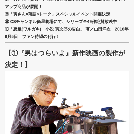
アップ商品が展開！
⑧「寅さん×落語×トーク」スペシャルイベント開催決定
⑨ CSチャンネル衛星劇場にて、シリーズ全49作絶賛放映中
⑩「悪童(ワルガキ) 小説 寅次郎の告白」 著／山田洋次 2018年
9月5日 ファン待望の刊行！
【①『男はつらいよ』新作映画の製作が
決定！】