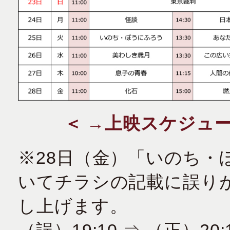
＜ →上映スケジュー
※28日（金）「いのち・
いてチラシの記載に誤り
し上げます。
（誤）19:10 ⇒ （正）20: