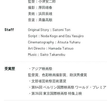
監督：小津安二郎
撮影：厚田雄春
Blu-rayを購入する
美術：浜田辰雄
音楽：斉藤高順
Staff
Original Story：Satomi Ton
DVD-BOXを購入する
Script：Noda Kogo and Ozu Yasujiro
Cinematography：Atsuta Yuharu
Art Directo：Hamada Tatsuo
Music：Saito Takanobu
受賞歴
・アジア映画祭
監督賞、色彩映画撮影賞、助演男優賞
・文部省芸術祭芸術選奨
・第64回 ベルリン国際映画祭 ワールド・プレミア
・第36回 東京国際映画祭 特集上映