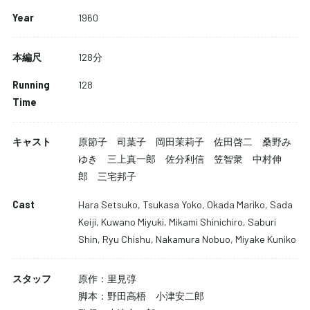
Year
1960
本編尺
128分
Running
128
Time
キャスト
原節子 司葉子 岡田茉莉子 佐田啓二 桑野み
ゆき 三上真一郎 佐分利信 笠智衆 中村伸
郎 三宅邦子
Cast
Hara Setsuko, Tsukasa Yoko, Okada Mariko, Sada
配信で視聴する
Keiji, Kuwano Miyuki, Mikami Shinichiro, Saburi
Shin, Ryu Chishu, Nakamura Nobuo, Miyake Kuniko
DVDを購入する
スタッフ
原作：里見弴
脚本：野田高梧 小津安二郎