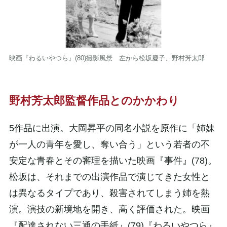
映画『わるいやつら』(80)撮影風景 左から松坂慶子、野村芳太郎
野村芳太郎監督作品とのかかわり
5作品に出演。大岡昇平の同名小説を原作に「姉妹
が一人の青年を愛し、奪い合う」という若者の不
安定な青春とその審理を描いた映画『事件』(78)。
松坂は、それまでの出演作品で演じてきた女性と
は異なるタイプであり、殺害されてしまう姉を熱
演。演技の新境地を開き、高く評価された。映画
『配達されない三通の手紙』(79)『わるいやつら』