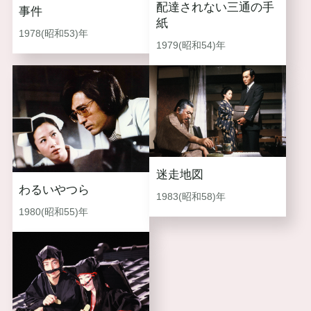
配達されない三通の手
事件
紙
1978(昭和53)年
1979(昭和54)年
迷走地図
わるいやつら
1983(昭和58)年
1980(昭和55)年