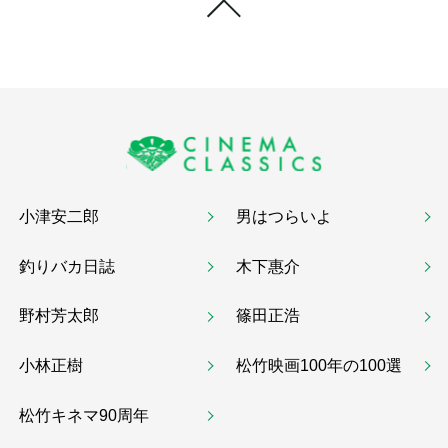
小津安二郎
男はつらいよ
釣りバカ日誌
木下惠介
野村芳太郎
篠田正浩
小林正樹
松竹映画100年の100選
松竹キネマ90周年