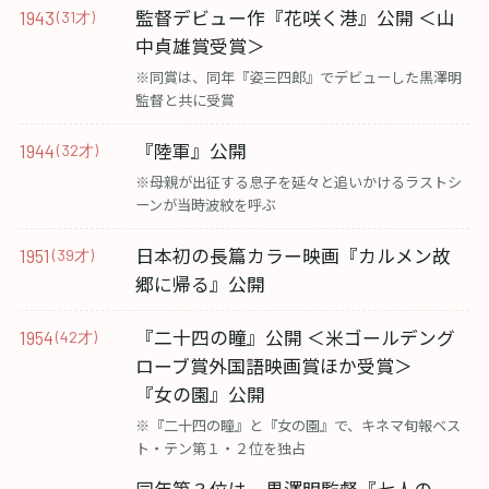
監督デビュー作『花咲く港』公開 ＜山
1943
(31才)
中貞雄賞受賞＞
※同賞は、同年『姿三四郎』でデビューした黒澤明
監督と共に受賞
『陸軍』公開
1944
(32才)
※母親が出征する息子を延々と追いかけるラストシ
ーンが当時波紋を呼ぶ
日本初の長篇カラー映画『カルメン故
1951
(39才)
郷に帰る』公開
『二十四の瞳』公開 ＜米ゴールデング
1954
(42才)
ローブ賞外国語映画賞ほか受賞＞
『女の園』公開
※『二十四の瞳』と『女の園』で、キネマ旬報ベス
ト・テン第１・２位を独占