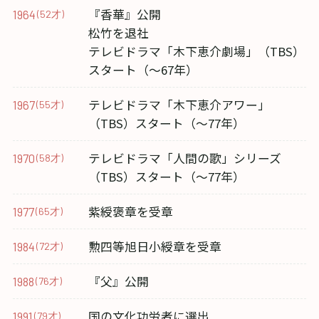
『香華』公開
1964
(52才)
松竹を退社
テレビドラマ「木下恵介劇場」（TBS）
スタート（～67年）
テレビドラマ「木下恵介アワー」
1967
(55才)
（TBS）スタート（～77年）
テレビドラマ「人間の歌」シリーズ
1970
(58才)
（TBS）スタート（～77年）
紫綬褒章を受章
1977
(65才)
勲四等旭日小綬章を受章
1984
(72才)
『父』公開
1988
(76才)
国の文化功労者に選出
1991
(79才)