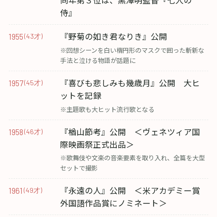
同年第３位は、黒澤明監督『七人の
侍』
『野菊の如き君なりき』公開
1955
(43才)
※回想シーンを白い楕円形のマスクで囲った斬新な
手法と泣ける物語が話題に
『喜びも悲しみも幾歳月』公開 大ヒ
1957
(45才)
ットを記録
※主題歌も大ヒット流行歌となる
『楢山節考』公開 ＜ヴェネツィア国
1958
(46才)
際映画祭正式出品＞
※歌舞伎や文楽の音楽要素を取り入れ、全篇を大型
セットで撮影
『永遠の人』公開 ＜米アカデミー賞
1961
(49才)
外国語作品賞にノミネート＞