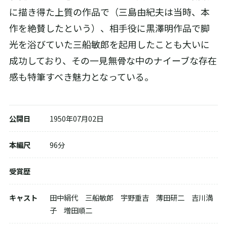
に描き得た上質の作品で（三島由紀夫は当時、本
作を絶賛したという）、相手役に黒澤明作品で脚
光を浴びていた三船敏郎を起用したことも大いに
成功しており、その一見無骨な中のナイーブな存在
感も特筆すべき魅力となっている。
配信で視聴する
公開日
1950年07月02日
DVD-BOXを購入する
本編尺
96分
受賞歴
キャスト
田中絹代 三船敏郎 宇野重吉 薄田研二 吉川満
子 増田順二