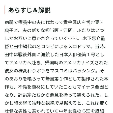
あらすじ＆解説
病弱で療養中の夫に代わって貴金属店を営む妻・
典子と、夫の新たな担当医・江間。ふたりはいつ
しかお互いに惹かれ合っていく……。 木下惠介監
督と田中絹代の名コンビによるメロドラマ。当時、
田中は戦後外国に渡航した日本人俳優第１号とし
てアメリカへ赴き、帰国時のアメリカナイズされた
彼女の様変わりぶりをマスコミはバッシング。そ
のあおりを喰らって帰国第１作として製作された本
作も、不倫を題材にしていたこともマイナス要因と
なり、評論家たちから悪意を持って迎えられた。し
かし時を経て冷静な視線で見据えると、これは若く
壮健な男性に惹かれていく中年女性の心理を繊細