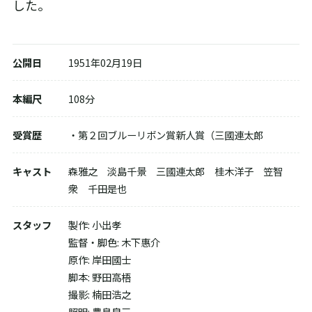
した。
公開日
1951年02月19日
本編尺
108分
配信で視聴する
受賞歴
・第２回ブルーリボン賞新人賞（三國連太郎
DVDを購入する
キャスト
森雅之 淡島千景 三國連太郎 桂木洋子 笠智
衆 千田是也
DVD-BOXを購入する
スタッフ
製作: 小出孝
監督・脚色: 木下惠介
原作: 岸田國士
脚本: 野田高梧
撮影: 楠田浩之
照明: 豊島良三