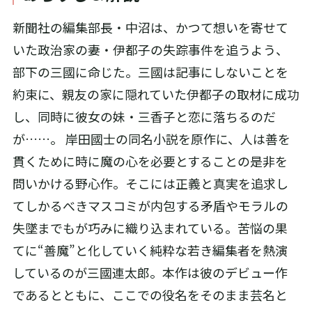
新聞社の編集部長・中沼は、かつて想いを寄せて
いた政治家の妻・伊都子の失踪事件を追うよう、
部下の三國に命じた。三國は記事にしないことを
約束に、親友の家に隠れていた伊都子の取材に成功
し、同時に彼女の妹・三香子と恋に落ちるのだ
が……。 岸田國士の同名小説を原作に、人は善を
貫くために時に魔の心を必要とすることの是非を
問いかける野心作。そこには正義と真実を追求し
てしかるべきマスコミが内包する矛盾やモラルの
失墜までもが巧みに織り込まれている。苦悩の果
てに“善魔”と化していく純粋な若き編集者を熱演
しているのが三國連太郎。本作は彼のデビュー作
であるとともに、ここでの役名をそのまま芸名と