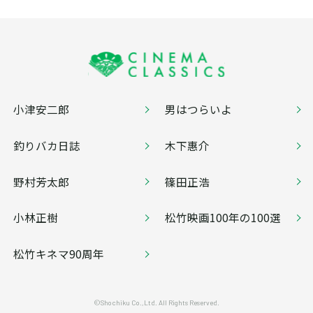
小津安二郎
男はつらいよ
釣りバカ日誌
木下惠介
野村芳太郎
篠田正浩
小林正樹
松竹映画100年の100選
松竹キネマ90周年
©Shochiku Co.,Ltd. All Rights Reserved.