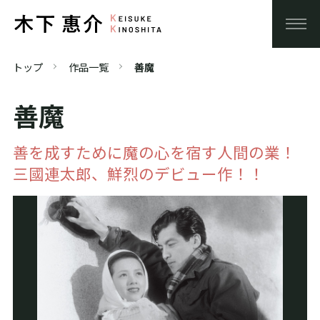
トップ
作品一覧
善魔
善魔
善を成すために魔の心を宿す人間の業！
三國連太郎、鮮烈のデビュー作！！