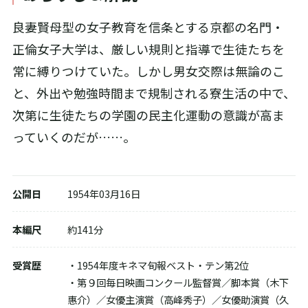
良妻賢母型の女子教育を信条とする京都の名門・
正倫女子大学は、厳しい規則と指導で生徒たちを
常に縛りつけていた。しかし男女交際は無論のこ
と、外出や勉強時間まで規制される寮生活の中で、
次第に生徒たちの学園の民主化運動の意識が高ま
っていくのだが……。
公開日
1954年03月16日
本編尺
約141分
受賞歴
・1954年度キネマ旬報ベスト・テン第2位
・第９回毎日映画コンクール監督賞／脚本賞（木下
惠介）／女優主演賞（高峰秀子）／女優助演賞（久