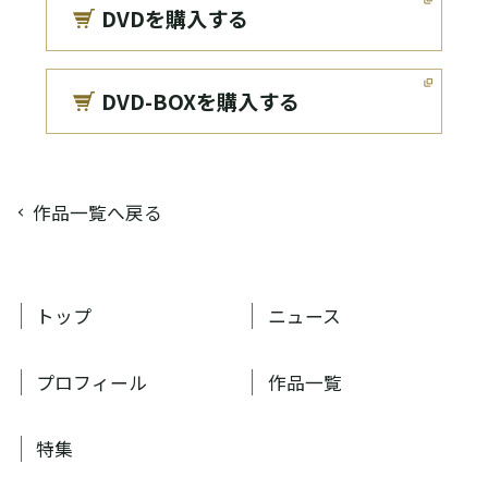
DVDを購入する
DVD-BOXを購入する
作品一覧へ戻る
トップ
ニュース
プロフィール
作品一覧
特集