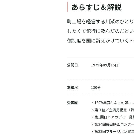
あらすじ＆解説
町工場を経営する川瀬のひとり
したくて犯行に及んだのだとい
償制度を国に訴えかけていく…
公開日
1979年09月15日
本編尺
130分
受賞歴
・1979年度キネマ旬報
ン第３位／主演男優賞（若
・第1回日本アカデミー賞
・第34回毎日映画コンク
・第22回ブルーリボン賞