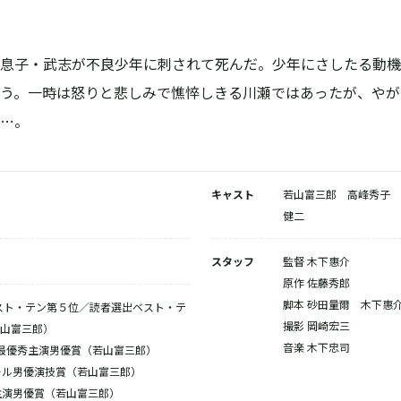
息子・武志が不良少年に刺されて死んだ。少年にさしたる動機
う。一時は怒りと悲しみで憔悴しきる川瀬ではあったが、やが
…。
キャスト
若山富三郎 高峰秀子 
健二
スタッフ
監督 木下惠介
原作 佐藤秀郎
脚本 砂田量爾 木下惠
ベスト・テン第５位／読者選出ベスト・テ
撮影 岡崎宏三
山富三郎）
音楽 木下忠司
最優秀主演男優賞（若山富三郎）
ール男優演技賞（若山富三郎）
主演男優賞（若山富三郎）