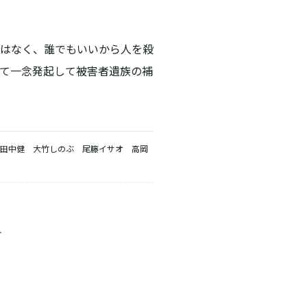
はなく、誰でもいいから人を殺
て一念発起して被害者遺族の補
田中健 大竹しのぶ 尾籐イサオ 高岡
介