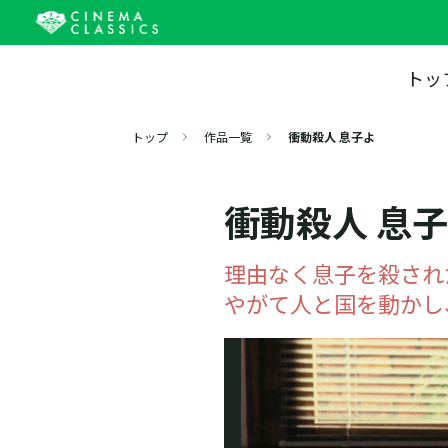
トッ
トップ
作品一覧
衝動殺人 息子よ
衝動殺人 息
理由なく息子を殺され
やがて人と国を動かし