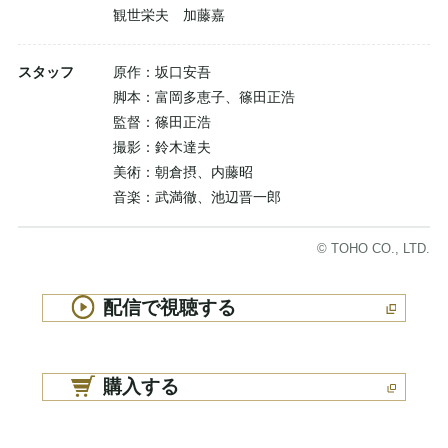
観世栄夫 加藤嘉
スタッフ
原作：坂口安吾
脚本：富岡多恵子、篠田正浩
監督：篠田正浩
撮影：鈴木達夫
美術：朝倉摂、内藤昭
音楽：武満徹、池辺晋一郎
© TOHO CO., LTD.
配信で視聴する
購入する