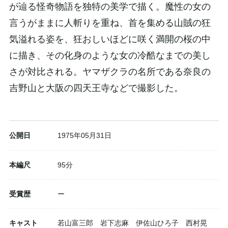
が辿る怪奇物語を独特の美学で描く。魔性の女の
言うがままに人斬りを重ね、首を集める山賊の狂
気溢れる姿を、狂おしいほどに咲く満開の桜の中
に描き、その化身のような女の冷酷なまでの美し
さが対比される。ヤマザクラの名所である奈良の
吉野山と大阪の四天王寺などで撮影した。
公開日
1975年05月31日
本編尺
95分
受賞歴
ー
キャスト
若山富三郎 岩下志麻 伊佐山ひろ子 西村晃