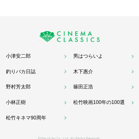
小津安二郎
男はつらいよ
釣りバカ日誌
木下惠介
野村芳太郎
篠田正浩
小林正樹
松竹映画100年の100選
松竹キネマ90周年
©Shochiku Co.,Ltd. All Rights Reserved.