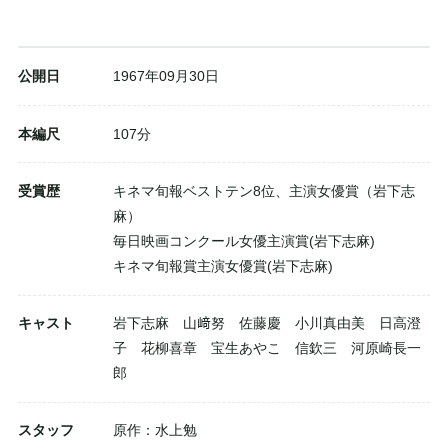
公開日
1967年09月30日
本編尺
107分
受賞歴
キネマ旬報ベストテン8位、主演女優賞（岩下志
麻）
毎日映画コンクール女優主演賞(岩下志麻)
キネマ旬報賞主演女優賞(岩下志麻)
キャスト
岩下志麻 山﨑努 佐藤慶 小川真由美 日高澄
子 花柳喜章 宝生あやこ 信欽三 河原崎長一
郎
スタッフ
原作：水上勉