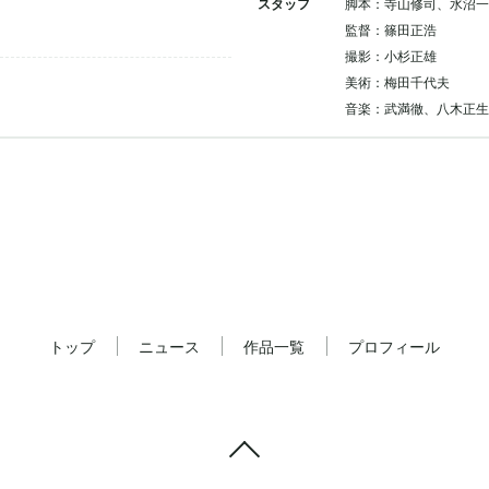
スタッフ
脚本：寺山修司、水沼一
監督：篠田正浩
撮影：小杉正雄
美術：梅田千代夫
音楽：武満徹、八木正生
トップ
ニュース
作品一覧
プロフィール