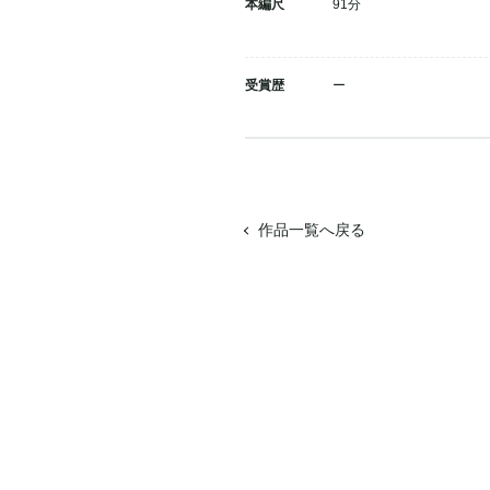
本編尺
91分
受賞歴
ー
作品一覧へ戻る