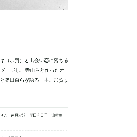
キ（加賀）と出会い恋に落ちる
イメージし、寺山らと作ったオ
と篠田自らが語る一本。加賀ま
まりこ 南原宏治 岸田今日子 山村聰