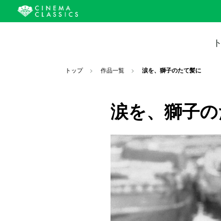
トップ
作品一覧
涙を、獅子のたて髪に
涙を、獅子の