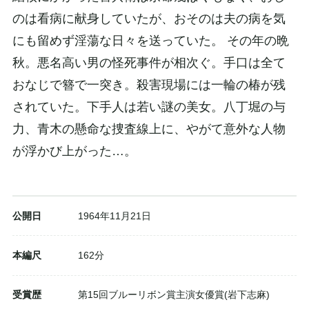
のは看病に献身していたが、おそのは夫の病を気
にも留めず淫蕩な日々を送っていた。 その年の晩
秋。悪名高い男の怪死事件が相次ぐ。手口は全て
おなじで簪で一突き。殺害現場には一輪の椿が残
されていた。下手人は若い謎の美女。八丁堀の与
力、青木の懸命な捜査線上に、やがて意外な人物
が浮かび上がった…。
公開日
1964年11月21日
本編尺
162分
受賞歴
第15回ブルーリボン賞主演女優賞(岩下志麻)