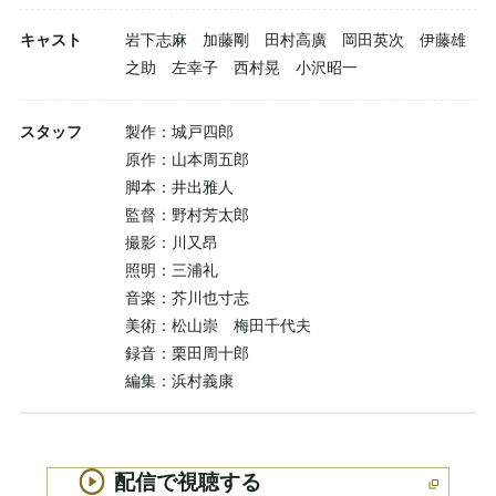
キャスト
岩下志麻 加藤剛 田村高廣 岡田英次 伊藤雄
之助 左幸子 西村晃 小沢昭一
スタッフ
製作：城戸四郎
原作：山本周五郎
脚本：井出雅人
監督：野村芳太郎
撮影：川又昂
照明：三浦礼
音楽：芥川也寸志
美術：松山崇 梅田千代夫
録音：栗田周十郎
編集：浜村義康
配信で視聴する