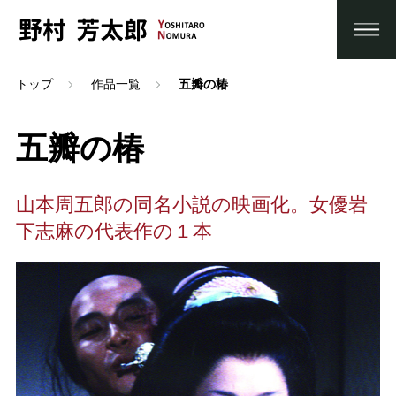
トップ
作品一覧
五瓣の椿
五瓣の椿
山本周五郎の同名小説の映画化。女優岩
下志麻の代表作の１本