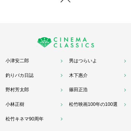
小津安二郎
男はつらいよ
釣りバカ日誌
木下惠介
野村芳太郎
篠田正浩
小林正樹
松竹映画100年の100選
松竹キネマ90周年