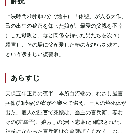
解説
上映時間2時間42分で途中に「休憩」が入る大作。
己の出生の秘密を知った娘が、最愛の父親を不幸
にした母親と、母と関係を持った男たちを次々に
殺害し、その場に父が愛した椿の花びらを残す、
という凄まじい復讐劇。
あらすじ
天保五年正月の夜半。本所白河端の、むさし屋喜
兵衛(加藤嘉)の寮が不審火で燃え、三人の焼死体が
出た。雇人の証言で死骸は、当主の喜兵衛、妻お
その(左幸子)、娘おしの(岩下志麻)と確認された。
結核にかかった喜兵衛は余命幾ばくもなく、おし