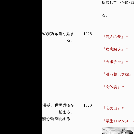
所属していた時代
る。
大相撲のラジオでの実況放送が始ま
1928
『若人の夢』＊
る。
『女房紛失』＊
『カボチャ』＊
『引っ越し夫婦』
『肉体美』＊
ニューヨーク株式大暴落。世界恐慌が
1929
『宝の山』＊
始まる。
大学卒業者の就職難が深刻化する。
『学生ロマンス 