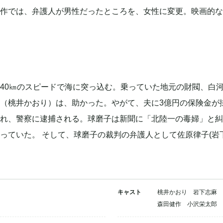
原作では、弁護人が男性だったところを、女性に変更。映画的な
40㎞のスピードで海に突っ込む。乗っていた地元の財閥、白
（桃井かおり）は、助かった。やがて、夫に3億円の保険金が
れ、警察に逮捕される。球磨子は新聞に「北陸一の毒婦」と糾
っていた。 そして、球磨子の裁判の弁護人として佐原律子(岩
キャスト
桃井かおり 岩下志麻
森田健作 小沢栄太郎