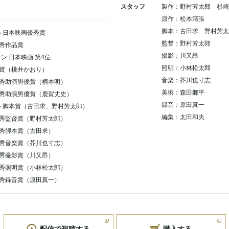
スタッフ
製作：野村芳太郎 杉崎
原作：松本清張
脚本：古田求 野村芳太
ル 日本映画優秀賞
監督：野村芳太郎
優秀作品賞
撮影：川又昂
ン 日本映画 第4位
照明：小林松太郎
優賞（桃井かおり）
音楽：芥川也寸志
優秀助演男優賞（柄本明）
美術：森田郷平
 優秀助演男優賞（鹿賀丈史）
録音：原田真一
ル 脚本賞（古田求、野村芳太郎）
編集：太田和夫
優秀監督賞（野村芳太郎）
 優秀脚本賞（古田求）
優秀音楽賞（芥川也寸志）
優秀撮影賞（川又昂）
優秀照明賞（小林松太郎）
優秀録音賞（原田真一）